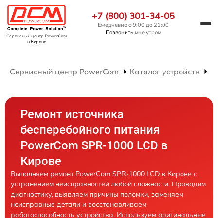
+7 (800) 301-34-05
Ежедневно с 9:00 до 21:00
Позвонить
мне утром
Сервисный центр PowerCom
в Кирове
Сервисный центр PowerCom
Каталог устройств
Р
Ремонт источника
бесперебойного питания
PowerCom SPR-1000 LCD в
Кирове
Выполняем ремонт PowerCom SPR-1000 LCD в Кирове с
устранением неисправностей любой сложности. Проводим
диагностику, выявляем причины поломки, заменяем
неисправные детали и восстанавливаем
работоспособность устройства. Используем оригинальные