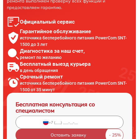
ремонта выполняем проверку всех функций и
предоставляем гарантию.
Официальный сервис
Гарантийное обслуживание
источника бесперебойного питания PowerCom SNT-
1500 до 3 лет
Диагностика за наш счет,
ремонт по желанию
Бесплатный выезд курьера
в день обращения
Срочный ремонт
источника бесперебойного питания PowerCom SNT-
1500 от 35 минут
Бесплатная консультация со
специалистом
Оставить заявку