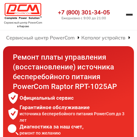
+7 (800) 301-34-05
Ежедневно с 9:00 до 21:00
Сервисный центр PowerCom
в Кирове
Сервисный центр PowerCom
Каталог устройств
Р
Ремонт платы управления
(восстановление) источника
бесперебойного питания
PowerCom Raptor RPT-1025AP
Официальный сервис
Гарантийное обслуживание
источника бесперебойного питания PowerCom до 3
лет
Диагностика за наш счет,
ремонт по желанию