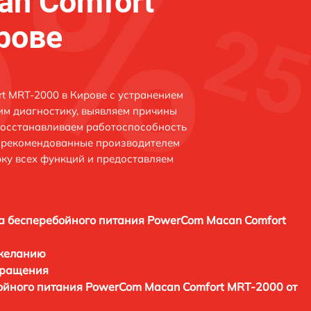
n Comfort
рове
t MRT-2000 в Кирове с устранением
м диагностику, выявляем причины
восстанавливаем работоспособность
и рекомендованные производителем
рку всех функций и предоставляем
а бесперебойного питания PowerCom Macan Comfort
 желанию
бращения
ойного питания PowerCom Macan Comfort MRT-2000 от