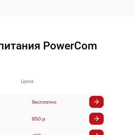
 питания PowerCom
Цена
бесплатно
850 р